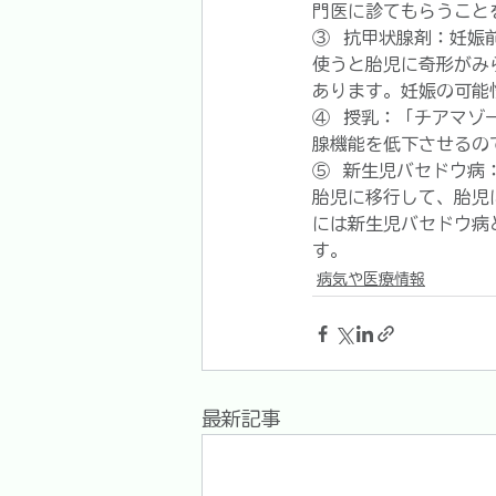
門医に診てもらうこと
③  抗甲状腺剤：妊
使うと胎児に奇形がみ
あります。妊娠の可能
④  授乳：「チアマ
腺機能を低下させるの
⑤  新生児バセドウ病
胎児に移行して、胎児
には新生児バセドウ病
す。
病気や医療情報
最新記事