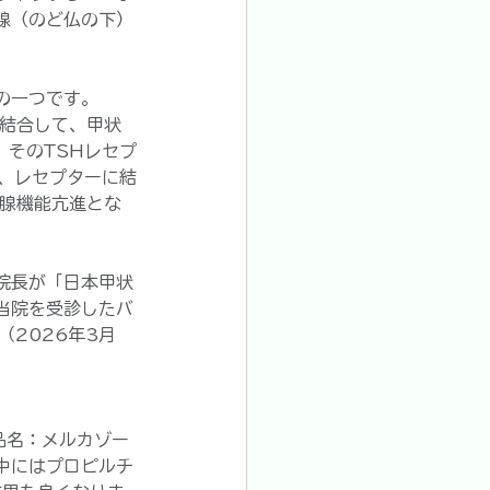
腺（のど仏の下）
の一つです。
に結合して、甲状
、そのTSHレセプ
い、レセプターに結
状腺機能亢進とな
院長が「日本甲状
当院を受診したバ
（2026年3月
品名：メルカゾー
中にはプロピルチ