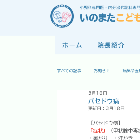
小児科専門医・内分泌代謝科専
いのまた
こど
ホーム
院長紹介
すべての記事
お知らせ
病気や医
3月18日
バセドウ病
更新日：
3月18日
【バセドウ病】
『症状』
（甲状腺中毒
・暑がり　・汗かき　