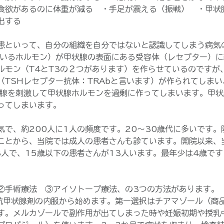
食欲があるのに体重が減る　・手足が震える（振戦）　・甲状
出する
患といって、自分の組織を自分ではないと認識してしまう病気
ているホルモン）が甲状腺の表面にある受容体（レセプター）
ルモン（T4とT3の２つがあります）を作らせているのですが
（TSHレセプター抗体：TRAbと言います）が作られてしま
状腺を刺激して甲状腺ホルモンを過剰に作ってしまいます。甲
ってしまいます。
気で、約200人に1人の頻度です。20～30歳代に多いです。
ことから、当院では成人の患者さんも診ています。開院以来、
人で、15歳以下の患者さんが13人います。最年少は4歳です
②手術療法　③アイソトープ療法、の3つの方法があります。
抗甲状腺剤の内服から始めます。第一選択はチアマゾール（商
す。メルカゾールで副作用が出てしまった時や妊娠初期や授乳