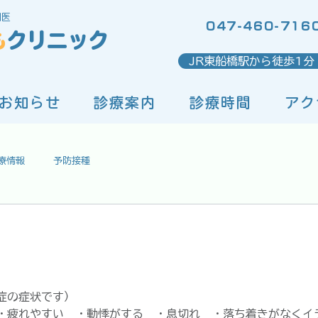
門医
047-460-716
も
クリニック
JR東船橋駅から徒歩1分
お知らせ
診療案内
診療時間
アク
療情報
予防接種
症の症状です）
・疲れやすい　・動悸がする　・息切れ　・落ち着きがなくイ