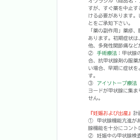
オウラシル（商品名：
すが、すぐ薬を中止す
ける必要があります。
とをご承知下さい。
「薬の副作用」薬疹、
あります。初期症状は
他、多発性関節痛など
②  
手術療法
：甲状腺
合、抗甲状腺剤の服薬
い場合、早期に症状を
す。
③  
アイソトープ療法
ヨードが甲状腺に集ま
せん。
『妊娠および出産』
計
①  甲状腺機能亢進
腺機能を十分にコント
②  妊娠中の甲状腺