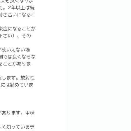
結果も良くなりま
て。2年以上は続
付き合いになるこ
染症になることが
下さい）、その
が使いえない場
剤では良くならな
ることがありま
服します。放射性
人には勧めていま
があります。甲状
よく知っている専