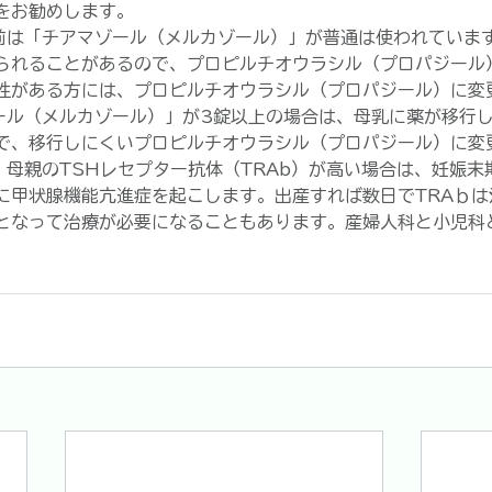
をお勧めします。
娠前は「チアマゾール（メルカゾール）」が普通は使われていま
られることがあるので、プロピルチオウラシル（プロパジール
性がある方には、プロピルチオウラシル（プロパジール）に変
ゾール（メルカゾール）」が3錠以上の場合は、母乳に薬が移行
で、移行しにくいプロピルチオウラシル（プロパジール）に変
：母親のTSHレセプター抗体（TRAb）が高い場合は、妊娠
に甲状腺機能亢進症を起こします。出産すれば数日でTRAｂは
となって治療が必要になることもあります。産婦人科と小児科