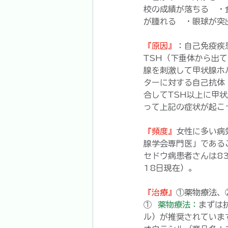
校の成績が落ちる　・
が腫れる　・眼球が突
『原因』
：自己免疫疾
TSH（下垂体から出
腺を刺激して甲状腺ホ
ターに対する自己抗体
合してTSH以上に甲
って上記の症状が起こ
『頻度』
女性に多い病
腺学会専門医」である
セドウ病患者さんは83
18日現在）。
『治療』
①薬物療法、
① 
 薬物療法：
まずは
ル）が推奨されていま