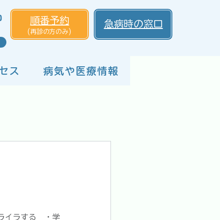
0
順番予約
急病時の窓口
(再診の方のみ)
セス
病気や医療情報
ライラする　・学